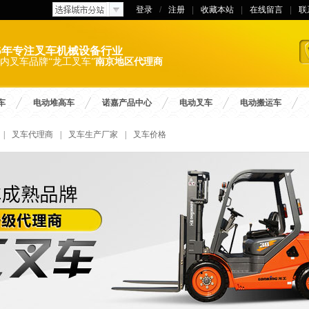
登录
/
注册
|
收藏本站
|
在线留言
|
联
15年专注叉车机械设备行业
内叉车品牌“龙工叉车”
南京地区代理商
车
电动堆高车
诺嘉产品中心
电动叉车
电动搬运车
|
叉车代理商
|
叉车生产厂家
|
叉车价格