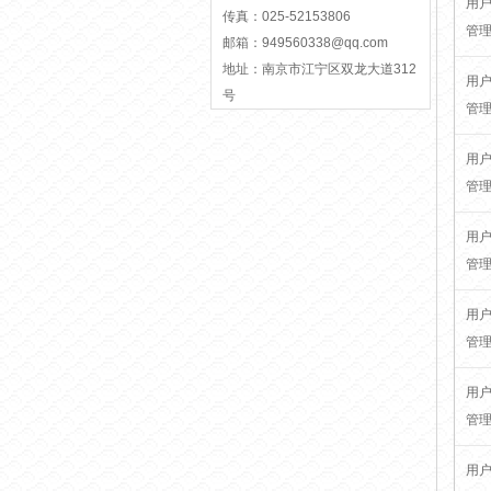
用
传真：025-52153806
管
邮箱：
949560338@qq.com
地址：南京市江宁区双龙大道312
用
号
管
用
管
用
管
用
管
用
管
用