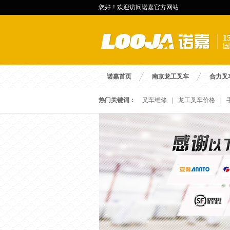
您好！欢迎访问诺嘉官方网站
国
诺嘉首页
南京龙工叉车
合力叉
热门关键词：
叉车维修
|
龙工叉车价格
|
商