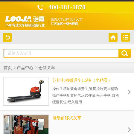
400-181-1870
国内叉车品牌“龙工叉车”
江苏地区一级代理商
首页
产品中心
仓储叉车
苏州电动搬运车1.5吨（小精灵）
操作手柄加装龟速开关,速度控制更加精确
操作手柄配置的气压式弹簧,松开手柄,自动
缓慢复位,经久耐用
电动前移式叉车