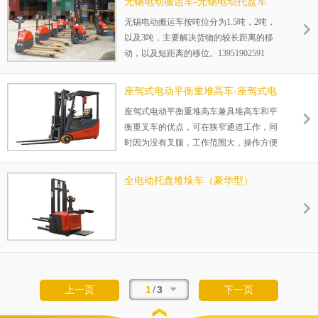
无锡电动搬运车-无锡电动托盘车
无锡电动搬运车按吨位分为1.5吨，2吨，
以及3吨，主要解决货物的较长距离的移
动，以及短距离的移位。13951902591
座驾式电动平衡重堆高车-座驾式电
动堆高车
座驾式电动平衡重堆高车兼具堆高车和平
衡重叉车的优点，可在狭窄通道工作，同
时因为没有叉腿，工作范围大，操作方便
灵活。
全电动托盘堆垛车（豪华型）
1
/
3
上一页
下一页