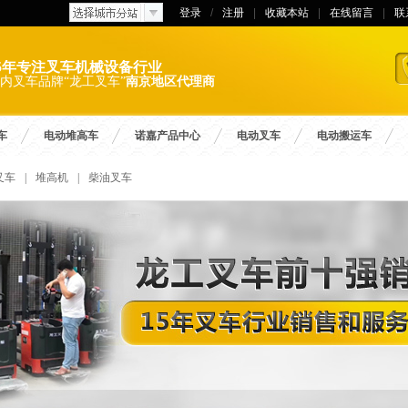
登录
/
注册
|
收藏本站
|
在线留言
|
联
15年专注叉车机械设备行业
内叉车品牌“龙工叉车”
南京地区代理商
车
电动堆高车
诺嘉产品中心
电动叉车
电动搬运车
叉车
|
堆高机
|
柴油叉车