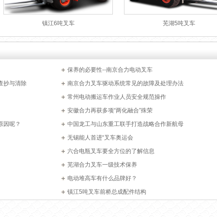
镇江6吨叉车
芜湖5吨叉车
保养的必要性--南京合力电动叉车
查抄与清除
南京合力叉车驱动系统常见的故障及处理办法
常州电动搬运车作业人员安全规范操作
安徽合力再获多项“两化融合”殊荣
原因呢？
中国龙工与山东重工联手打造战略合作新航母
无锡能人首进“叉车奥运会
六合电瓶叉车要全方位的了解信息
芜湖合力叉车一级技术保养
电动堆高车有什么品牌好？
镇江5吨叉车前桥总成配件结构