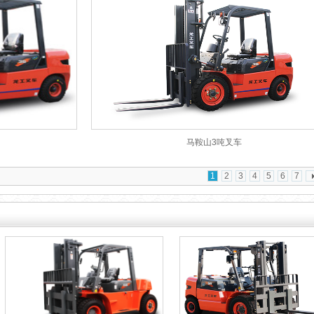
马鞍山3吨叉车
1
2
3
4
5
6
7