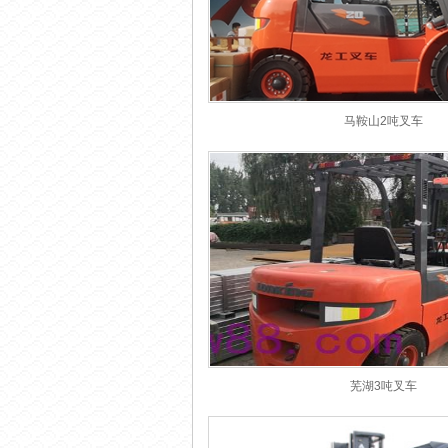
马鞍山2吨叉车
芜湖3吨叉车