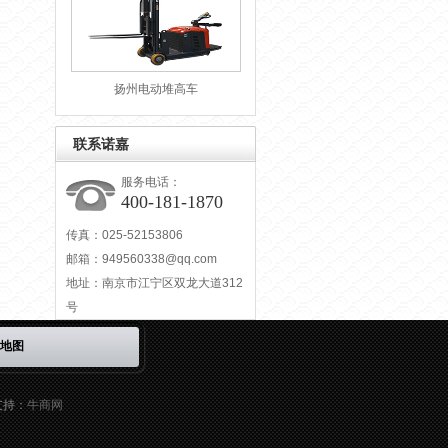
扬州电动堆高车
联系诺嘉
服务电话：
400-181-1870
传真：025-52153806
邮箱：
949560338@qq.com
地址：南京市江宁区双龙大道312
号
地图
支持：
牛商网