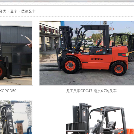
分类
»
叉车
»
柴油叉车
CPCD50
龙工叉车CPC47-南京4.7吨叉车