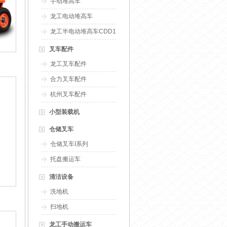
手动堆高车
龙工电动堆高车
龙工半电动堆高车CDD10-20B
叉车配件
龙工叉车配件
合力叉车配件
杭州叉车配件
小型装载机
仓储叉车
仓储叉车I系列
托盘搬运车
清洁设备
洗地机
扫地机
龙工手动搬运车