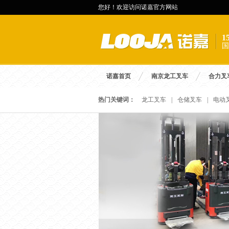
您好！欢迎访问诺嘉官方网站
国
诺嘉首页
南京龙工叉车
合力叉
热门关键词：
龙工叉车
|
仓储叉车
|
电动