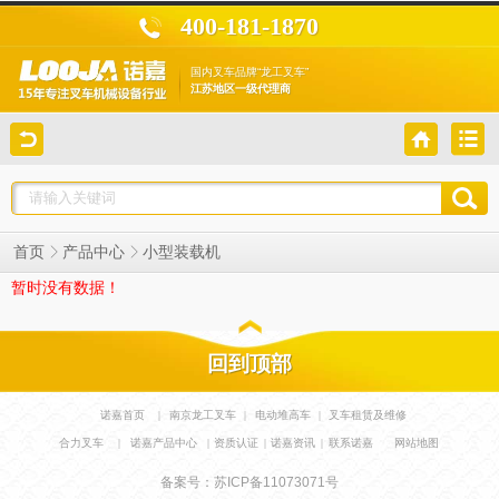
400-181-1870
国内叉车品牌“龙工叉车”
江苏地区一级代理商
首页
产品中心
小型装载机
暂时没有数据！
回到顶部
诺嘉首页
|
南京龙工叉车
|
电动堆高车
|
叉车租赁及维修
合力叉车
|
诺嘉产品中心
|
资质认证
|
诺嘉资讯
|
联系诺嘉
网站地图
备案号：苏ICP备11073071号