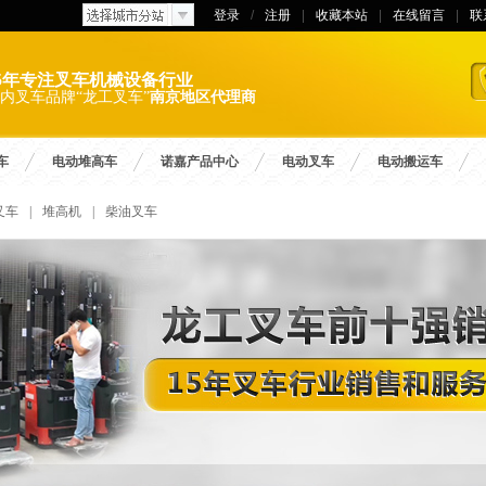
登录
/
注册
|
收藏本站
|
在线留言
|
联
15年专注叉车机械设备行业
内叉车品牌“龙工叉车”
南京地区代理商
车
电动堆高车
诺嘉产品中心
电动叉车
电动搬运车
叉车
|
堆高机
|
柴油叉车