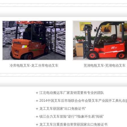
冷库电瓶叉车-龙工冷库电动叉车
芜湖电瓶叉车-芜湖电动叉车
江北电动搬运车厂家直销需要有专业的团队
2014中国叉车后市场联合会年会暨叉车产业园开工典礼在
开
龙工叉车获国家“出口免验证书”
镇江合力叉车冒险“逆行”?险象环生易“闯祸”
龙工叉车注重质量信誉荣获国家出口免验证书