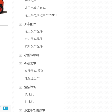
手动堆高车
龙工电动堆高车
龙工半电动堆高车CDD10-20B
叉车配件
龙工叉车配件
合力叉车配件
杭州叉车配件
小型装载机
仓储叉车
仓储叉车I系列
托盘搬运车
清洁设备
洗地机
扫地机
0
11
龙工手动搬运车