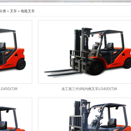
分类
»
叉车
»
电瓶叉车
D(T)III
龙工第三代4吨内燃叉车LG40D(T)III