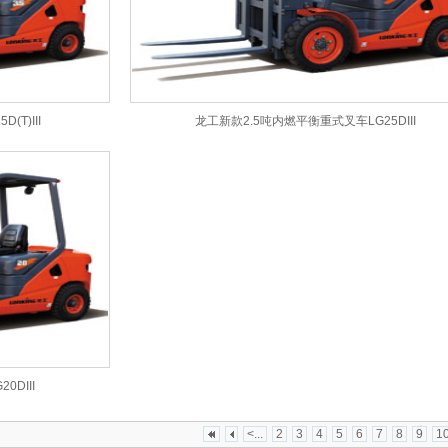
T)III
龙工新款2.5吨内燃平衡重式叉车LG25DIII
DIII
<...
2
3
4
5
6
7
8
9
1