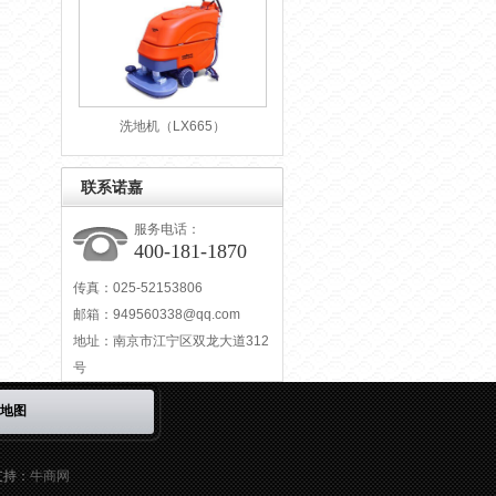
洗地机（LX665）
联系诺嘉
服务电话：
400-181-1870
传真：025-52153806
邮箱：
949560338@qq.com
地址：南京市江宁区双龙大道312
号
地图
支持：
牛商网