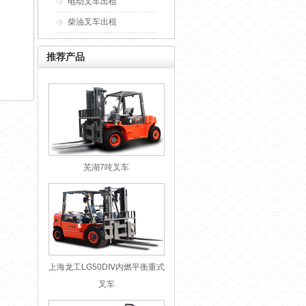
电动叉车出租
柴油叉车出租
推荐产品
芜湖7吨叉车
上海龙工LG50DⅣ内燃平衡重式
叉车