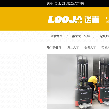
您好！欢迎访问诺嘉官方网站
国
诺嘉首页
南京龙工叉车
合力叉
热门关键词：
龙工叉车
|
仓储叉车
|
电动