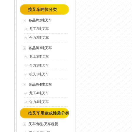
按叉车吨位分类
各品牌2吨叉车
龙工2吨叉车
合力2吨叉车
各品牌3吨叉车
龙工3吨叉车
合力3吨叉车
杭叉3吨叉车
各品牌4吨叉车
龙工4吨叉车
合力4吨叉车
按叉车用途或性质分类
叉车出租-叉车租赁