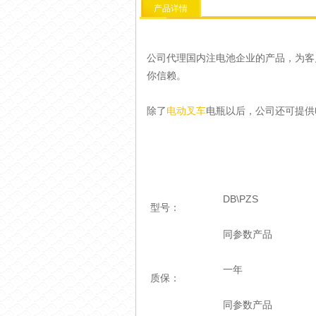
产品详情
公司代理国内注电池企业的产品，为客
你信赖。
除了
电动叉车
电瓶以后，公司还可提供
DB\PZS
型号：
同参数产品
一年
质保：
同参数产品