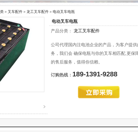
类
»
叉车配件
»
龙工叉车配件
»
电动叉车电瓶
电动叉车电瓶
产品分类：
龙工叉车配件
公司代理国内注电池企业的产品，为客户提供
务，我们会 确保电瓶与你的叉车相匹配,更保
的售后服务，值得你信赖。
189-1391-9288
订购热线：