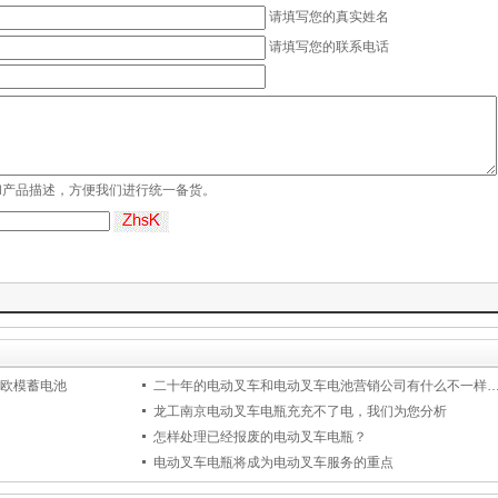
请填写您的真实姓名
请填写您的联系电话
和产品描述，方便我们进行统一备货。
 欧模蓄电池
二十年的电动叉车和电动叉车电池营销公司有什么
龙工南京电动叉车电瓶充充不了电，我们为您分析
怎样处理已经报废的电动叉车电瓶？
电动叉车电瓶将成为电动叉车服务的重点