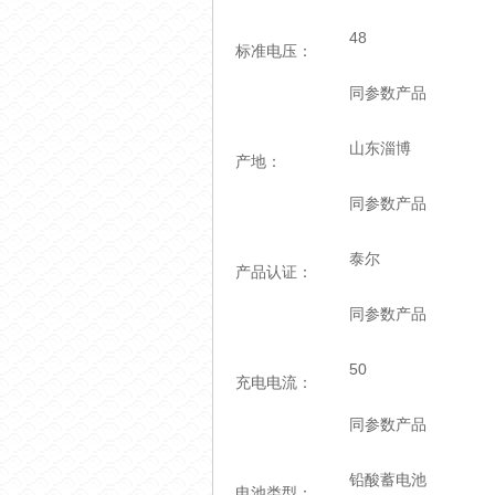
48
标准电压：
同参数产品
山东淄博
产地：
同参数产品
泰尔
产品认证：
同参数产品
50
充电电流：
同参数产品
铅酸蓄电池
电池类型：