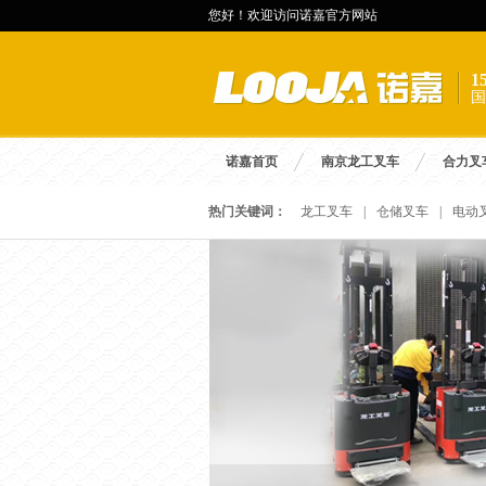
您好！欢迎访问诺嘉官方网站
国
诺嘉首页
南京龙工叉车
合力叉
热门关键词：
龙工叉车
|
仓储叉车
|
电动